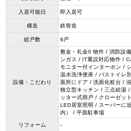
入居可能日
即入居可
構造
鉄骨造
総戸数
6戸
敷金・礼金0 物件
消防設
ンガス
IT重説対応物件
C
モニター付インターホン
温水洗浄便座
バストイレ
設備・こだわり
面所にドア
洗面化粧台
独立型キッチン
三点給湯
ッター式雨戸
クローゼッ
LED居室照明
スーパーに近
内）
平面駐車場
リフォーム
-