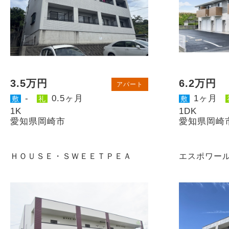
3.5万円
6.2万円
アパート
-
0.5ヶ月
1ヶ月
敷
礼
敷
1K
1DK
愛知県岡崎市
愛知県岡崎
ＨＯＵＳＥ・ＳＷＥＥＴＰＥＡ
エスポワー