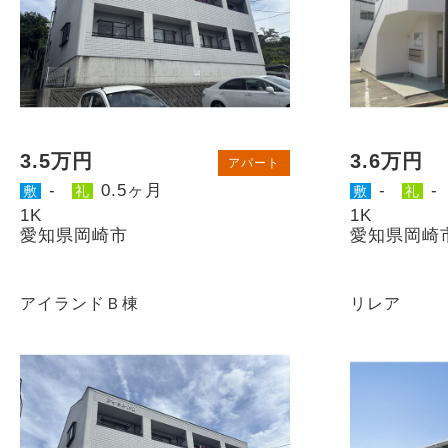
3.5万円
3.6万円
アパート
-
0.5ヶ月
-
-
敷
礼
敷
礼
1K
1K
愛知県岡崎市
愛知県岡崎
アイランドＢ棟
リレア