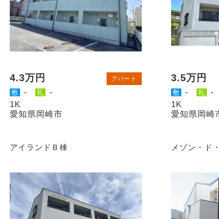
4.3万円
3.5万円
アパート
-
-
-
-
敷
礼
敷
礼
1K
1K
愛知県岡崎市
愛知県岡崎
アイランドＢ棟
メゾン・ド