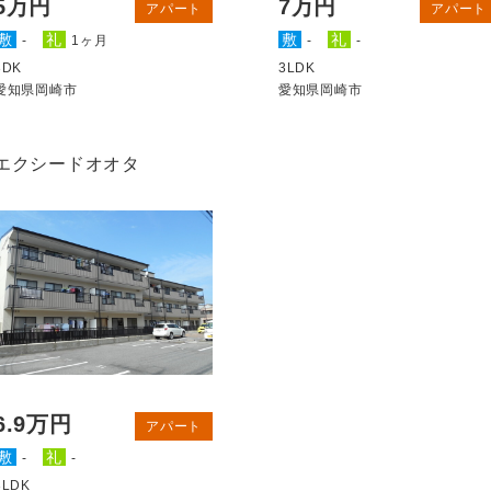
5万円
7万円
アパート
アパート
敷
礼
敷
礼
-
1ヶ月
-
-
3DK
3LDK
愛知県岡崎市
愛知県岡崎市
エクシードオオタ
6.9万円
アパート
敷
礼
-
-
3LDK