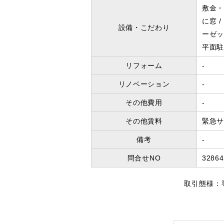
敷金・
に窓
設備・こだわり
ーゼ
平面
リフォーム
-
リノベーション
-
その他費用
-
その他賃料
緊急サ
備考
-
問合せNO
32864
取引態様：専