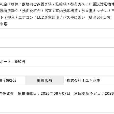
礼金0 物件
敷地内ごみ置き場
駐輪場
都市ガス
IT重説対応物
洗面所独立
洗面化粧台
浴室
室内洗濯機置
独立型キッチン
ット
押入
エアコン
LED居室照明
バス停に近い（徒歩5分以内）
駐車場
ポート：660円
8-769202
取扱店舗
株式会社ミユキ商事
任媒介 情報掲載日：2026年08月07日 次回更新予定日：2026