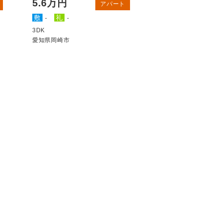
5.6万円
アパート
敷
礼
-
-
3DK
愛知県岡崎市