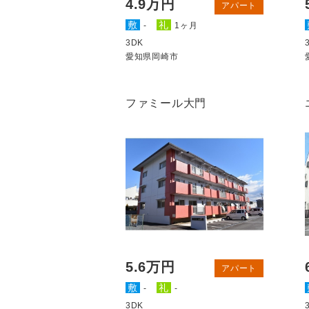
4.9万円
アパート
敷
礼
-
1ヶ月
3DK
愛知県岡崎市
ファミール大門
5.6万円
アパート
敷
礼
-
-
3DK