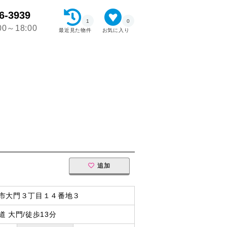
6-3939
1
0
0～18:00
最近見た物件
お気に入り
追加
市大門３丁目１４番地３
 大門/徒歩13分