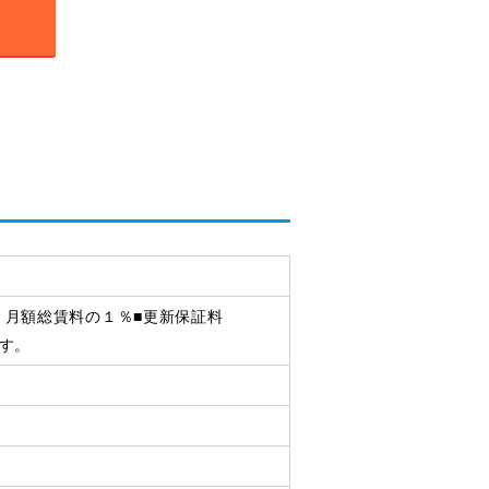
) 月額総賃料の１％■更新保証料
ます。