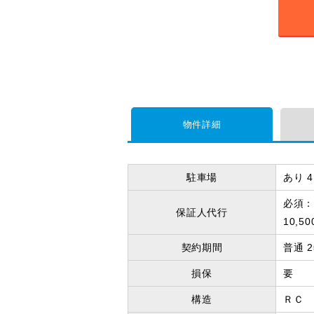
物件詳細
駐車場
あり 4
必須：
保証人代行
10,
契約期間
普通 
損保
要
構造
ＲＣ