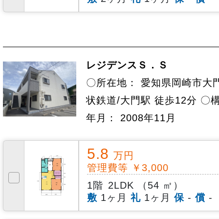
レジデンスＳ．Ｓ
〇所在地： 愛知県岡崎市大門
状鉄道/大門駅 徒歩12分 〇
年月： 2008年11月
5.8
万円
管理費等 ￥3,000
1階
2LDK （54 ㎡）
敷
1ヶ月
礼
1ヶ月
保
-
償
-