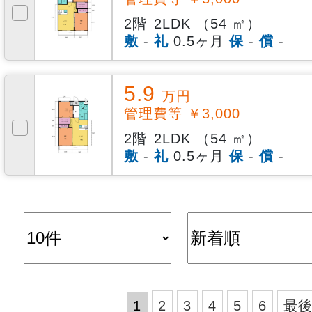
2階
2LDK （54 ㎡）
敷
-
礼
0.5ヶ月
保
-
償
-
5.9
万円
管理費等 ￥3,000
2階
2LDK （54 ㎡）
敷
-
礼
0.5ヶ月
保
-
償
-
1
2
3
4
5
6
最