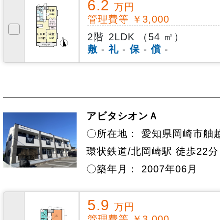
6.2
万円
管理費等 ￥3,000
2階
2LDK （54 ㎡）
敷
-
礼
-
保
-
償
-
アビタシオンＡ
〇所在地： 愛知県岡崎市舳越
環状鉄道/北岡崎駅 徒歩22分
〇築年月： 2007年06月
5.9
万円
管理費等 ￥3,000