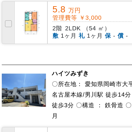
5.8
万円
管理費等 ￥3,000
2階
2LDK （54 ㎡）
敷
1ヶ月
礼
1ヶ月
保
-
償
-
ハイツみずき
〇所在地： 愛知県岡崎市大平
名古屋本線/男川駅 徒歩14分
徒歩3分 〇構造 ： 鉄骨造 〇
月