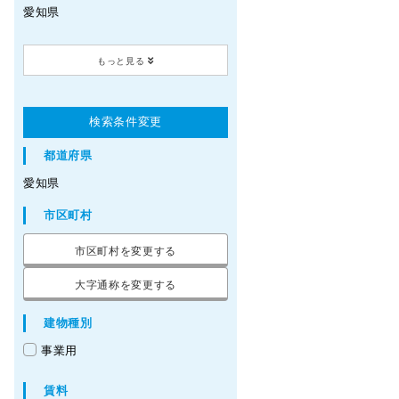
愛知県
もっと見る
0.0001万円以上
～
上限なし
検索条件変更
都道府県
気にしない
愛知県
市区町村
貸倉庫
市区町村を変更する
大字通称を変更する
建物種別
事業用
賃料